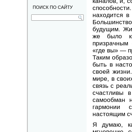
каналов, и, 
способност
ПОИСК ПО САЙТУ
находится в
Большинств
будущим. Жи
же было к
призрачным 
«где вы» — п
Таким образо
быть в наст
своей жизни
мире, в свои
связь с реал
счастливы 
самообман 
гармонии 
настоящим с
Я думаю, к
мгновение с