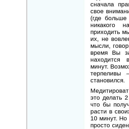
сначала пра
свое вниман
(где больше
никакого н
приходить м
их, не вовл
мысли, гово
время Вы з
находится 
минут. Возмо
терпеливы 
становился.
Медитироват
это делать 2
что бы полу
расти в свои
10 минут. Но
просто сиден