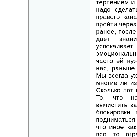
терпением и 
надо сделат
правого кан
пройти через
ранее, после
дает знан
успокаивает
эмоциональн
часто ей ну
нас, раньше
Мы всегда у
многие ли и
Сколько лет
То, что на
вычистить за
блокировки
подниматься
что иное как
все те огр