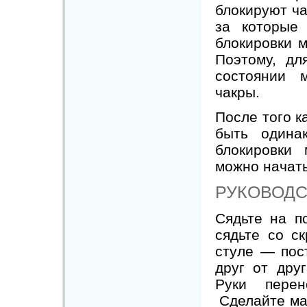
блокируют ча
за которые
блокировки м
Поэтому, дл
состоянии 
чакры.
После того к
быть одина
блокировки
можно начат
РУКОВОДС
Сядьте на п
сядьте со с
стуле — пос
друг от дру
Руки пере
Сделайте мас